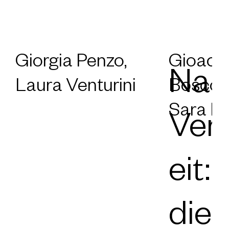
Mehr Stories hier:
Giorgia Penzo,
Gioacch
Nar
Laura Venturini
Boscolo
Sara P
Ver
eit
die