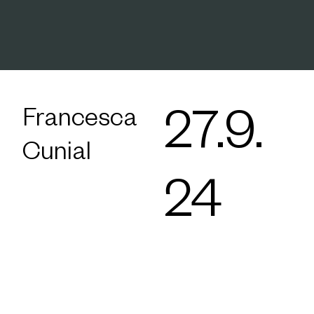
Francesca
27.9.
Cunial
24
Die