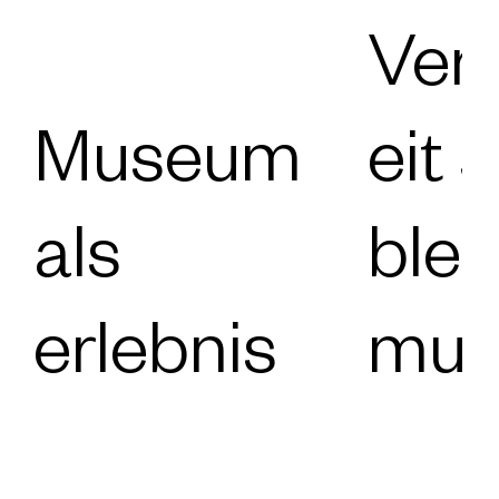
Ver
Museum
eit 
als
blei
erlebnis
mus