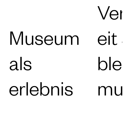
Ver
Museum
eit 
als
blei
erlebnis
mus