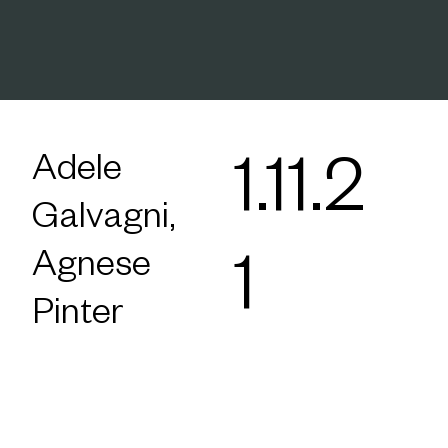
Adele
1.11.2
Galvagni,
Agnese
1
Pinter
Futurium