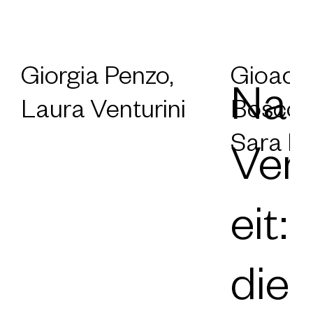
Giorgia Penzo,
Gioacch
Nar
Laura Venturini
Boscolo
Sara P
Ver
eit
die