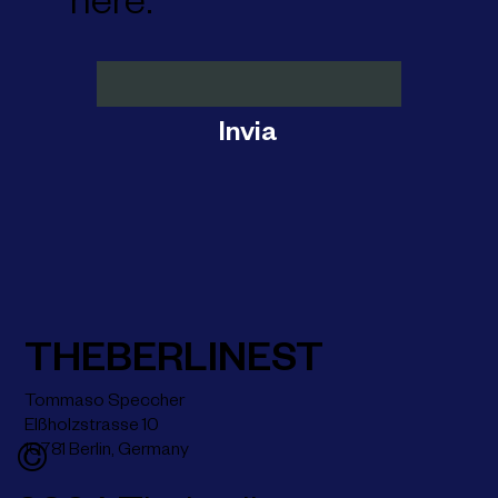
here:
Invia
THEBERLINEST
Tommaso Speccher
Elßholzstrasse 10
10781 Berlin, Germany
©