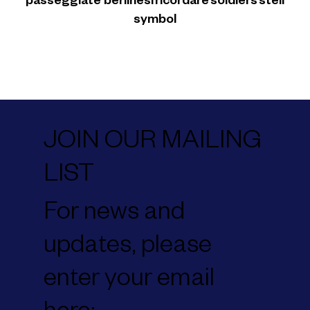
passeggiate berlinesi
ricordare
soldiers
steli
symbol
JOIN OUR MAILING
LIST
For news and
updates, please
enter your email