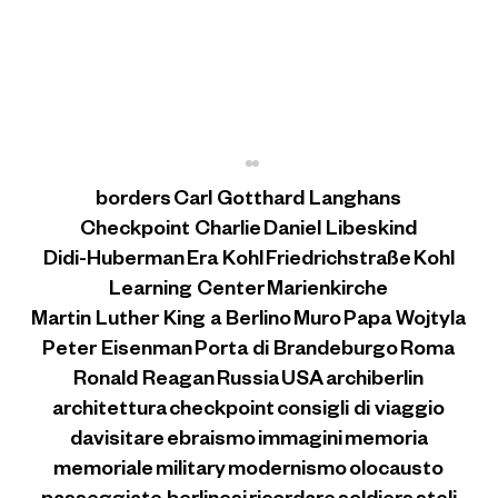
borders
Carl Gotthard Langhans
Checkpoint Charlie
Daniel Libeskind
Didi-Huberman
Era Kohl
Friedrichstraße
Kohl
Learning Center
Marienkirche
Il gruppo Ulbricht
Martin Luther King a Berlino
Muro
Papa Wojtyla
Peter Eisenman
Porta di Brandeburgo
Roma
Ronald Reagan
Russia
USA
archiberlin
architettura
checkpoint
consigli di viaggio
davisitare
ebraismo
immagini
memoria
memoriale
military
modernismo
olocausto