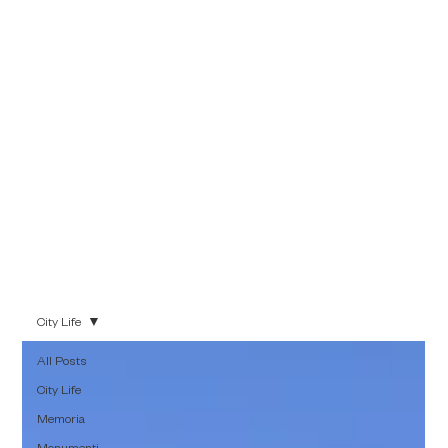
di farne emergere le
sfumature più
autentiche, che
hanno fatto grande
questa città.
City Life
All Posts
City Life
Memoria