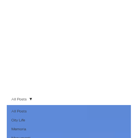
di farne emergere le
sfumature più
autentiche, che
hanno fatto grande
questa città.
All Posts
All Posts
City Life
Memoria