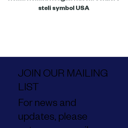
passeggiate berlinesi
Peter Eisenman
Porta di Brandeburgo
ricordare
Roma
Ronald Reagan
Russia
soldiers
steli
symbol
USA
JOIN OUR MAILING
LIST
For news and