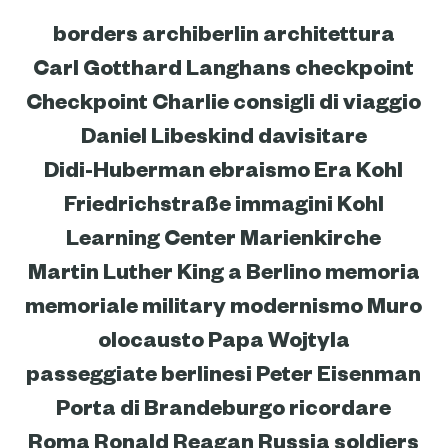
borders
archiberlin
architettura
Carl Gotthard Langhans
checkpoint
Checkpoint Charlie
consigli di viaggio
Daniel Libeskind
davisitare
Didi-Huberman
ebraismo
Era Kohl
Friedrichstraße
immagini
Kohl
Learning Center
Marienkirche
Martin Luther King a Berlino
memoria
memoriale
military
modernismo
Muro
olocausto
Papa Wojtyla