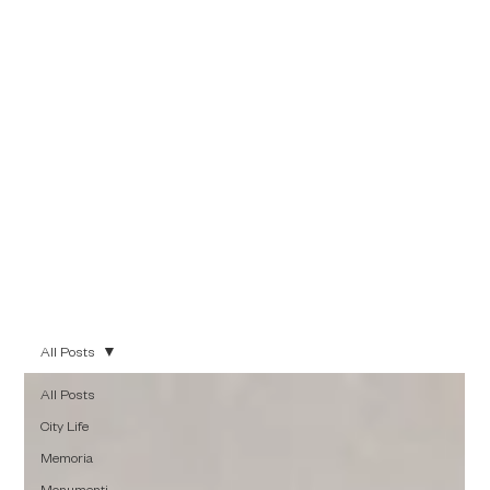
di farne emergere le
sfumature più
autentiche, che
hanno fatto grande
questa città.
All Posts
All Posts
City Life
Memoria