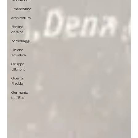
Monumenti
umanesimo
architettura
Berlino
ebraica
personaggi
Unione
sovietica
Gruppe
Ulbricht
Guerra
Fredda
Germania
dell'Est