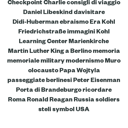
borders
archiberlin
architettura
Carl Gotthard Langhans
checkpoint
Checkpoint Charlie
consigli di viaggio
Daniel Libeskind
davisitare
Didi-Huberman
ebraismo
Era Kohl
Friedrichstraße
immagini
Kohl
Learning Center
Marienkirche
Martin Luther King a Berlino
memoria
memoriale
military
modernismo
Muro
olocausto
Papa Wojtyla
passeggiate berlinesi
Peter Eisenman
Porta di Brandeburgo
ricordare
Roma
Ronald Reagan
Russia
soldiers