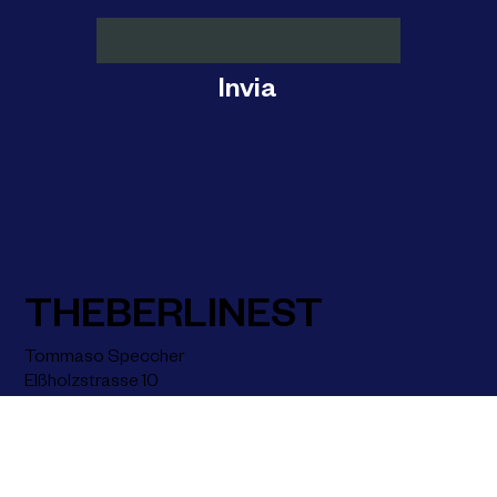
enter your email
here:
Invia
THEBERLINEST
Tommaso Speccher
Elßholzstrasse 10