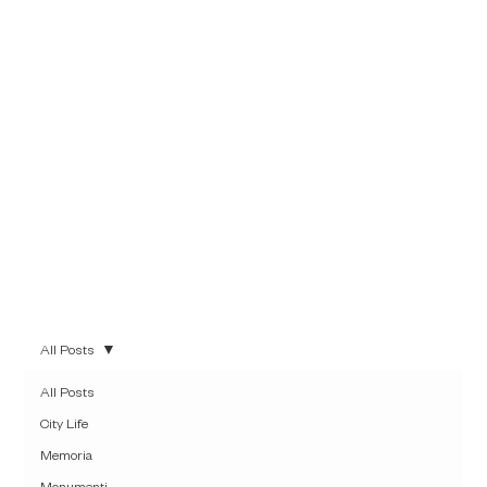
di farne emergere le
sfumature più
autentiche, che
hanno fatto grande
questa città.
All Posts
All Posts
City Life
Memoria