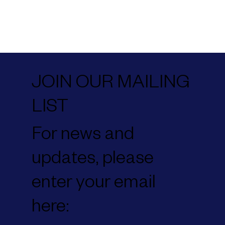
steli
symbol
USA
JOIN OUR MAILING
LIST
For news and
updates, please