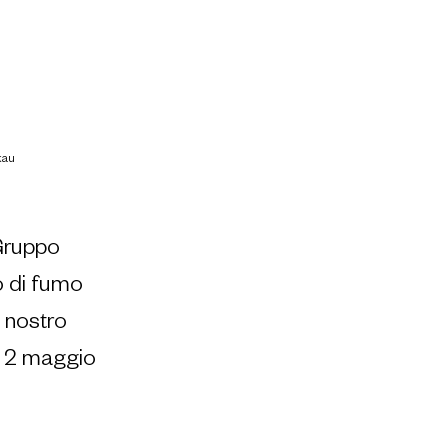
kau
 Gruppo 
o di fumo 
l nostro 
l 2 maggio 