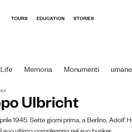
TOURS
EDUCATION
STORIES
 Life
Memoria
Monumenti
umane
2024
Berlino ebraica
personaggi
Union
ppo Ulbricht
cht
Guerra Fredda
Germania dell'Es
ile 1945. Sette giorni prima, a Berlino, Adolf Hi