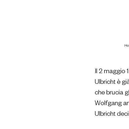
Ho
Il 2 maggio 1
Ulbricht è gi
che brucia gl
Wolfgang an
Ulbricht dec