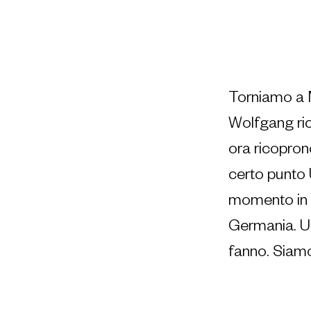
Torniamo a M
Wolfgang ric
ora ricoprono
certo punto U
momento in p
Germania. Un
fanno. Siamo