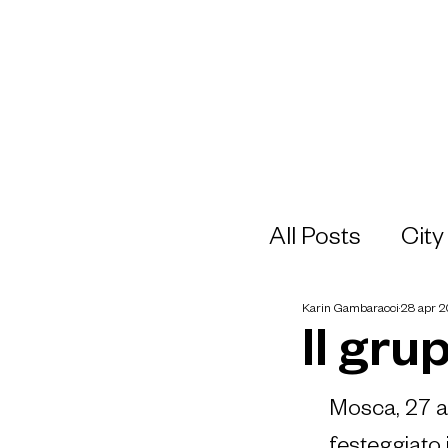
All Posts
City
Karin Gambaracci
28 apr 
architettura
Il gru
Gruppe Ulbri
Mosca, 27 apr