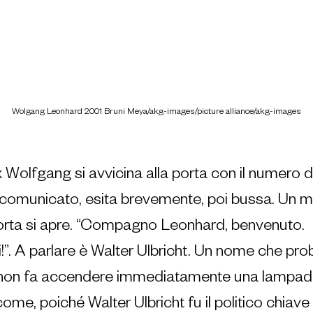
Wolgang Leonhard 2001 Bruni Meya/akg-images/picture alliance/akg-images
x Wolfgang si avvicina alla porta con il numero d
o comunicato, esita brevemente, poi bussa. Un 
orta si apre. “Compagno Leonhard, benvenuto. 
. A parlare è Walter Ulbricht. Un nome che pro
ni non fa accendere immediatamente una lampadi
me, poiché Walter Ulbricht fu il politico chiave 