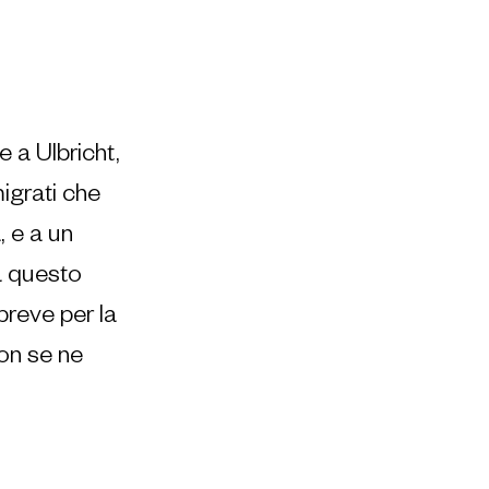
 a Ulbricht, 
igrati che 
, e a un 
a questo 
reve per la 
on se ne 