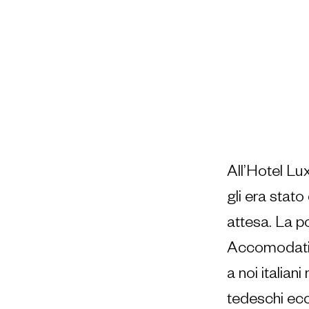
All’Hotel Lu
gli era stat
attesa. La p
Accomodati!”
a noi italia
tedeschi ecco