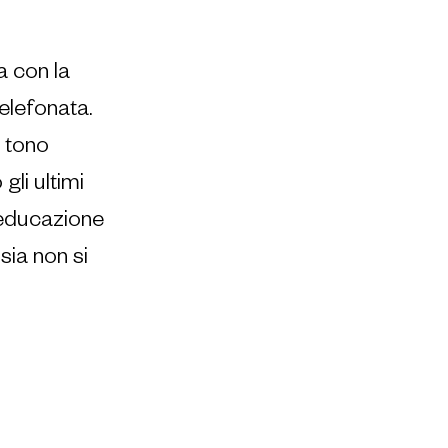
 con la 
elefonata. 
 tono 
li ultimi 
 educazione 
ia non si 