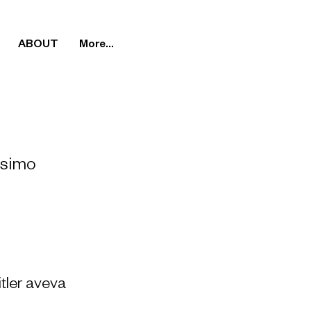
ABOUT
More...
simo
e sovietica
t
tler aveva 