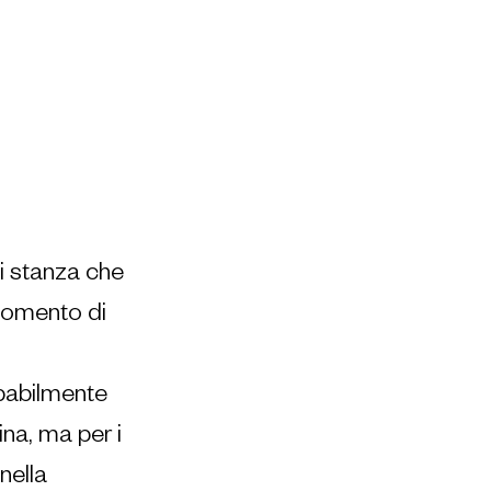
i stanza che 
momento di 
babilmente 
na, ma per i 
nella 