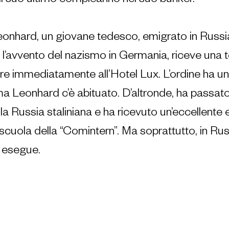
il suo ultimo compleanno nel suo bunker.
nhard, un giovane tedesco, emigrato in Russia
’avvento del nazismo in Germania, riceve una t
re immediatamente all’Hotel Lux. L’ordine ha un
a Leonhard c’è abituato. D’altronde, ha passato g
lla Russia staliniana e ha ricevuto un’eccellente
scuola della “Comintern”. Ma soprattutto, in Russ
 esegue.